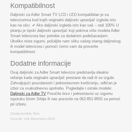
Kompatibilnost
Daljinski za Adler Smart TV LCD i LED kompatibilan je sa
televizorima kod kojih originalni daljinski upravljač izgleda isto
kao na slici. ✔ Ako daljinski izgleda isto kao vaš – radi 100% U
pitanju je tipski daljinski upravljač koji pokriva više modela Adler
Smart televizora bez potrebe za dodatnim podešavanjem.
Ukoliko niste sigurni, pošaljite nam sliku vašeg starog daljinskog
ili model televizora i pomoći ćemo vam da proverite
kompatibilnost.
Dodatne informacije
Ovaj daljinski za Adler Smart televizor predstavlja idealno
rešenje kada originalni upravljač prestane da radi ili se izgubi.
Zahvaljujući pouzdanosti i jednostavnom korišćenju, odličan je
izbor za svakodnevnu upotrebu. Pogledajte i ostale modele:
Daljinski za Adler TV
Poručite brzo i jednostavno uz sigurnu
isporuku širom Srbije ili nas pozovite na 062-851-9555 za pomoć
pri izboru.
Zemlja porekla: Kina.
Uvoznik: Link Electronics DOO