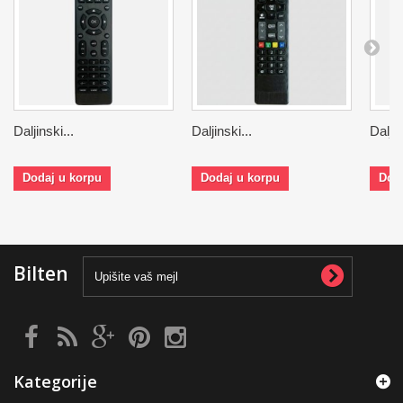
Daljinski...
Daljinski...
Daljin
Dodaj u korpu
Dodaj u korpu
Dod
Bilten
Kategorije