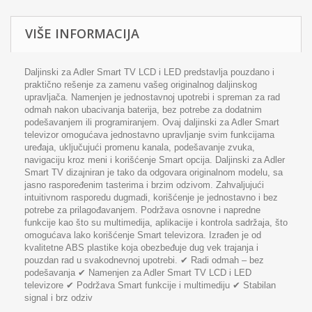
VIŠE INFORMACIJA
Daljinski za Adler Smart TV LCD i LED predstavlja pouzdano i
praktično rešenje za zamenu vašeg originalnog daljinskog
upravljača. Namenjen je jednostavnoj upotrebi i spreman za rad
odmah nakon ubacivanja baterija, bez potrebe za dodatnim
podešavanjem ili programiranjem. Ovaj daljinski za Adler Smart
televizor omogućava jednostavno upravljanje svim funkcijama
uređaja, uključujući promenu kanala, podešavanje zvuka,
navigaciju kroz meni i korišćenje Smart opcija. Daljinski za Adler
Smart TV dizajniran je tako da odgovara originalnom modelu, sa
jasno raspoređenim tasterima i brzim odzivom. Zahvaljujući
intuitivnom rasporedu dugmadi, korišćenje je jednostavno i bez
potrebe za prilagođavanjem. Podržava osnovne i napredne
funkcije kao što su multimedija, aplikacije i kontrola sadržaja, što
omogućava lako korišćenje Smart televizora. Izrađen je od
kvalitetne ABS plastike koja obezbeđuje dug vek trajanja i
pouzdan rad u svakodnevnoj upotrebi. ✔ Radi odmah – bez
podešavanja ✔ Namenjen za Adler Smart TV LCD i LED
televizore ✔ Podržava Smart funkcije i multimediju ✔ Stabilan
signal i brz odziv