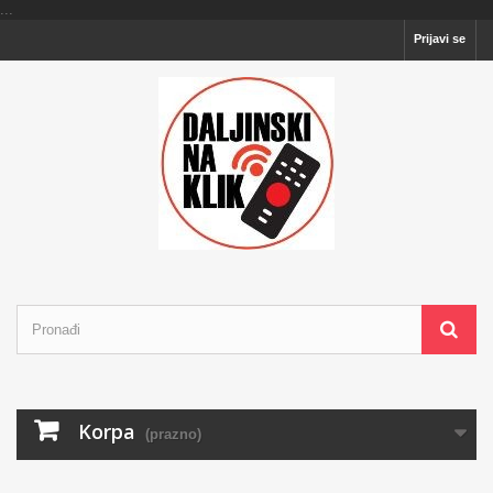
...
Prijavi se
Korpa
(prazno)