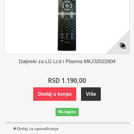
Daljnski za LG Lcd i Plasma MKJ32022804
RSD 1.190,00
Dodaj u korpu
Više
Na lageru
Dodaj za upoređivanje