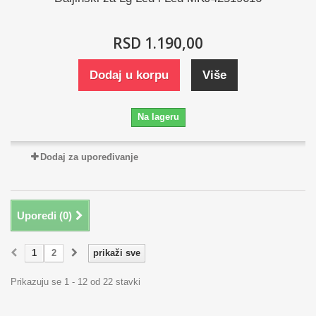
RSD 1.190,00
Dodaj u korpu
Više
Na lageru
Dodaj za upoređivanje
Uporedi (
0
)
1
2
prikaži sve
Prikazuju se 1 - 12 od 22 stavki