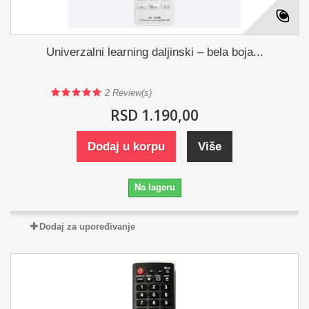
Univerzalni learning daljinski – bela boja...
2
Review(s)
RSD 1.190,00
Dodaj u korpu
Više
Na lageru
Dodaj za upoređivanje