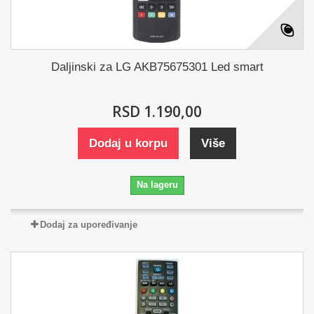
Daljinski za LG AKB75675301 Led smart
RSD 1.190,00
Dodaj u korpu
Više
Na lageru
Dodaj za upoređivanje