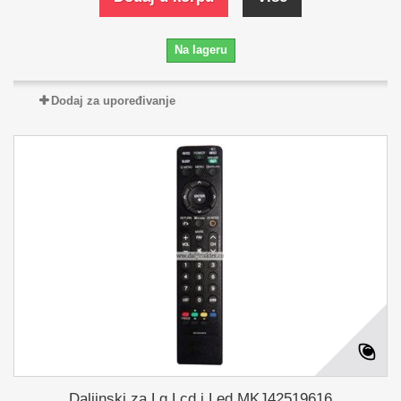
Na lageru
Dodaj za upoređivanje
Daljinski za Lg Lcd i Led MKJ42519616