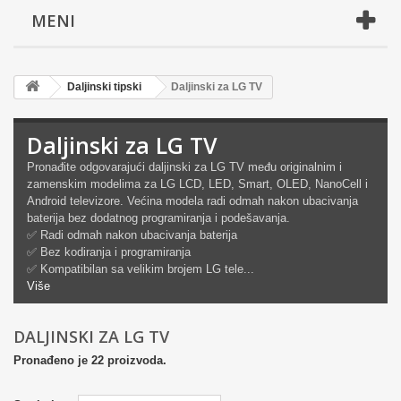
MENI
Daljinski tipski
Daljinski za LG TV
Daljinski za LG TV
Pronađite odgovarajući daljinski za LG TV među originalnim i
zamenskim modelima za LG LCD, LED, Smart, OLED, NanoCell i
Android televizore. Većina modela radi odmah nakon ubacivanja
baterija bez dodatnog programiranja i podešavanja.
✅ Radi odmah nakon ubacivanja baterija
✅ Bez kodiranja i programiranja
✅ Kompatibilan sa velikim brojem LG tele...
Više
DALJINSKI ZA LG TV
Pronađeno je 22 proizvoda.