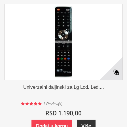
Univerzalni daljinski za Lg Lcd, Led,...
1
Review(s)
RSD 1.190,00
Dodaj u korpu
Više