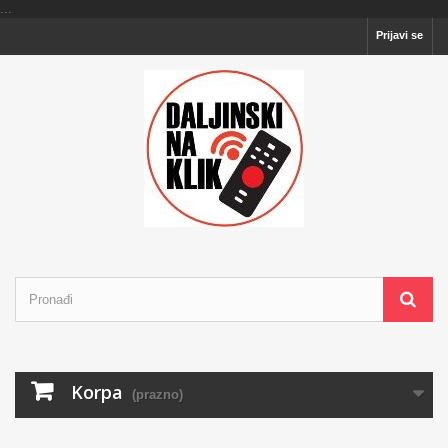
...
Prijavi se
Korpa
(prazno)