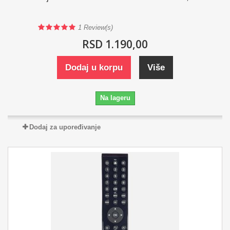
1
Review(s)
RSD 1.190,00
Dodaj u korpu
Više
Na lageru
Dodaj za upoređivanje