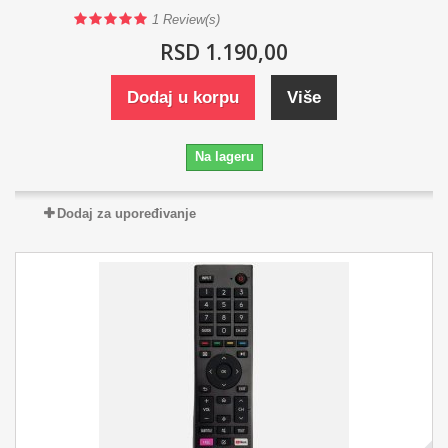
1
Review(s)
RSD 1.190,00
Dodaj u korpu
Više
Na lageru
Dodaj za upoređivanje