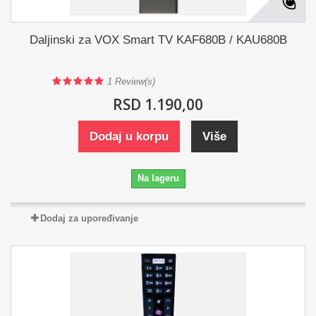
Daljinski za VOX Smart TV KAF680B / KAU680B
1
Review(s)
RSD 1.190,00
Dodaj u korpu
Više
Na lageru
Dodaj za upoređivanje