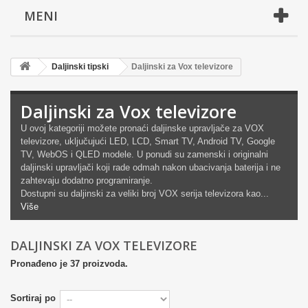
MENI
Daljinski tipski
Daljinski za Vox televizore
Daljinski za Vox televizore
U ovoj kategoriji možete pronaći daljinske upravljače za VOX
televizore, uključujući LED, LCD, Smart TV, Android TV, Google
TV, WebOS i QLED modele. U ponudi su zamenski i originalni
daljinski upravljači koji rade odmah nakon ubacivanja baterija i ne
zahtevaju dodatno programiranje.
Dostupni su daljinski za veliki broj VOX serija televizora kao...
Više
DALJINSKI ZA VOX TELEVIZORE
Pronađeno je 37 proizvoda.
Sortiraj po