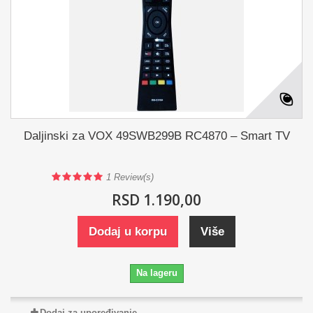
Daljinski za VOX 49SWB299B RC4870 – Smart TV
1
Review(s)
RSD 1.190,00
Dodaj u korpu
Više
Na lageru
Dodaj za upoređivanje