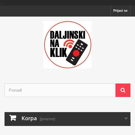
...
Prijavi se
Korpa
(prazno)