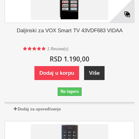
Daljinski za VOX Smart TV 43VDF683 VIDAA
1
Review(s)
RSD 1.190,00
Dodaj u korpu
Više
Na lageru
Dodaj za upoređivanje