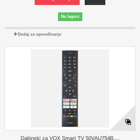
Na lageru
Dodaj za upoređivanje
Daljinski za VOX Smart TV 50VAU754B,...