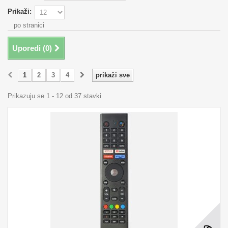
Prikaži:
po stranici
Uporedi (
0
)
1
2
3
4
prikaži sve
Prikazuju se 1 - 12 od 37 stavki