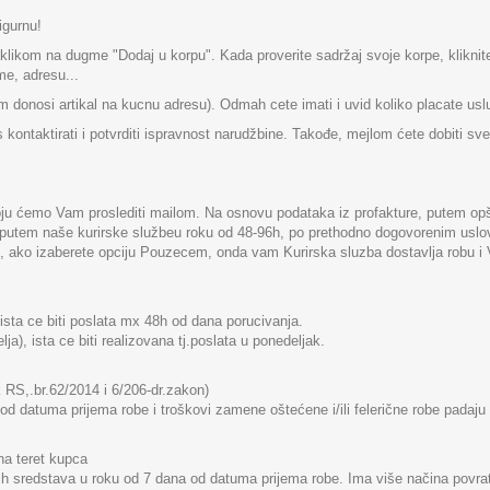
igurnu!
pu klikom na dugme "Dodaj u korpu". Kada proverite sadržaj svoje korpe, klikn
me, adresu...
am donosi artikal na kucnu adresu). Odmah cete imati i uvid koliko placate us
ntaktirati i potvrditi ispravnost narudžbine. Takođe, mejlom ćete dobiti sv
oju ćemo Vam proslediti mailom. Na osnovu podataka iz profakture, putem opšte
su putem naše kurirske službeu roku od 48-96h, po prethodno dogovorenim uslo
 ako izaberete opciju Pouzecem, onda vam Kurirska sluzba dostavlja robu i V
 ista ce biti poslata mx 48h od dana porucivanja.
ja), ista ce biti realizovana tj.poslata u ponedeljak.
 RS,.br.62/2014 i 6/206-dr.zakon)
od datuma prijema robe i troškovi zamene oštećene i/ili felerične robe padaju
na teret kupca
nih sredstava u roku od 7 dana od datuma prijema robe. Ima više načina povrat