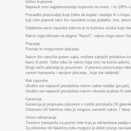
Uslovi kupovine
Napravili smo najjednostavniju kupovinu na svetu, i to 100% s
Pronađite proizvod(e) koje želite da kupite i dodajte ih u kor
koji ćete popuniti tako što navedete svoje podatke: ime, prezi
Odaberite nacin isporuke (obicno je to kurirska sluzba koja V
Nakon toga kliknete na dugme "Naruči", nakon čega ćemo Vas ko
Plaćanje
Postoje tri mogućnosti plaćanja:
Nakon što naručite putem sajta, možete zatražiti profakturu k
banci ili pošti. Vaša roba će nakon toga stići na kućnu adre
Drugi način plaćanja je pouzećem. U procesu porucivanja robe,
cenom transporta i opcijom placanja , koje ste odabrali)
Rok isporuke
Ukoliko ste napravili porudzbinu tokom radne nedelje (po-pet),
Ukoliko ste napravili porudzbinu tokom vikenda (subota ili nedel
Garancija
Garancija je propisana zakonom o zaštiti potrošača (Sl.glasnik
Oštećenu i/ili feleričnu robu je moguće zameniti nakon 7 dana 
Uslovi reklamacije
Troskovi transporta za povrat robe koja je reklamirana padaju 
Za oštećenu i/ili feleričnu robu moguće je dobiti povrat novča