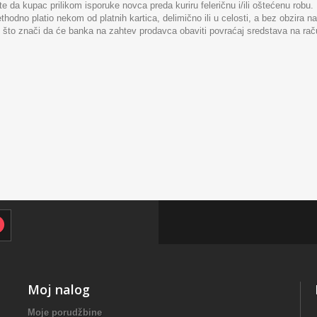
 da kupac prilikom isporuke novca preda kuriru feleričnu i/ili oštećenu robu.
thodno platio nekom od platnih kartica, delimično ili u celosti, a bez obzira n
 što znači da će banka na zahtev prodavca obaviti povraćaj sredstava na raču
Moj nalog
Moje porudžbine