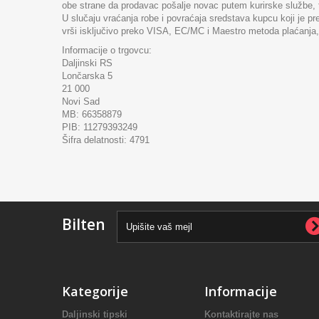
obe strane da prodavac pošalje novac putem kurirske službe, te
U slučaju vraćanja robe i povraćaja sredstava kupcu koji je pre
vrši isključivo preko VISA, EC/MC i Maestro metoda plaćanja,
Informacije o trgovcu:
Daljinski RS
Lončarska 5
21 000
Novi Sad
MB: 66358879
PIB: 11279393249
Šifra delatnosti: 4791
Bilten
Kategorije
Informacije
Daljinski tipski
Kontaktirajte nas