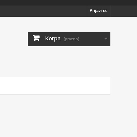
Prijavi se
Korpa
(prazno)