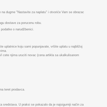
ite na dugme "Nastavite za naplatu" i otvoriće Vam se obrazac
lugu dostave za porucenu robu.
e podatke o narudžbenici.
 uplatnice koju sami popunjavate, vršite uplatu u najbližoj
vima.
i cete njima uruciti novac (cena artikla sa ukalkulisanom
 na teret prodavca.
a sredstava. U praksi se pokazalo da je najsigurniji način za