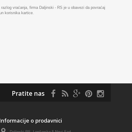
a razlog vraćanja, firma Daljinski - RS je u obavezi da povraćaj
n korisnika kartice.
Pratite nas
Informacije o prodavnici
Daljinski RS, Lončarska 5 Novi Sad