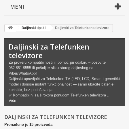
MENI
Daljinski tipski
Daljinski za Telefunken televizore
Daljinski za Telefunken
televizore
Za proveru kompatibilnosti ili pomoć pri odabiru – pozovite
062‑851‑9555 ili pošaljite sliku starog daljinskog na
Viber/WhatsApp!
Daljinski upravljači za Telefunken TV (LED, LCD, Smart i generički
modeli) donose instant funkcionalnost — samo ubacite baterije i
koristite, bez podešavanja.
✅ Kompatibilni sa širokom ponudom Telefunken televizora ...
Više
DALJINSKI ZA TELEFUNKEN TELEVIZORE
Pronađeno je 15 proizvoda.