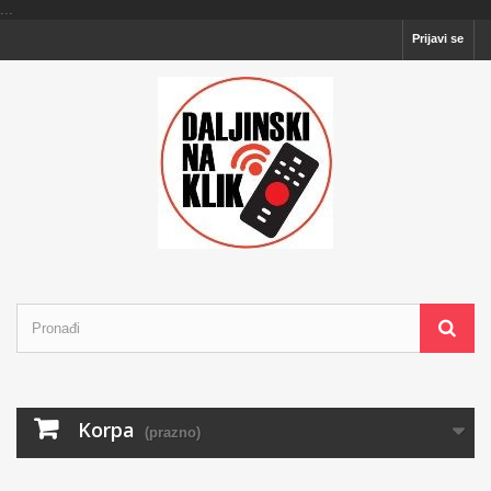
...
Prijavi se
Korpa
(prazno)