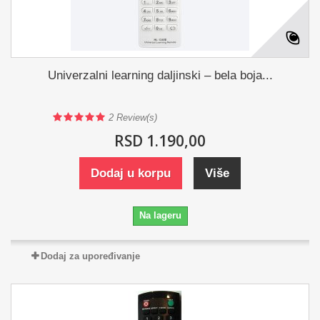
Univerzalni learning daljinski – bela boja...
2
Review(s)
RSD 1.190,00
Dodaj u korpu
Više
Na lageru
Dodaj za upoređivanje