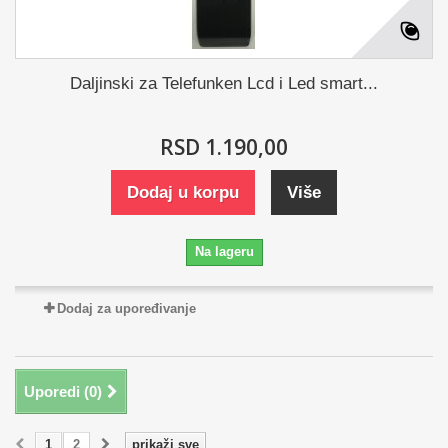
Daljinski za Telefunken Lcd i Led smart...
RSD 1.190,00
Dodaj u korpu
Više
Na lageru
Dodaj za upoređivanje
Uporedi (
0
)
1
2
prikaži sve