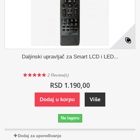
Daljinski upravljač za Smart LCD i LED...
2
Review(s)
RSD 1.190,00
Dodaj u korpu
Više
Na lageru
Dodaj za upoređivanje