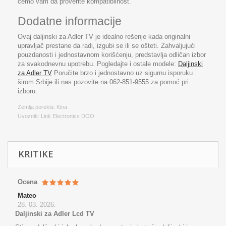
ćemo vam da proverite kompatibilnost.
Dodatne informacije
Ovaj daljinski za Adler TV je idealno rešenje kada originalni
upravljač prestane da radi, izgubi se ili se ošteti. Zahvaljujući
pouzdanosti i jednostavnom korišćenju, predstavlja odličan izbor
za svakodnevnu upotrebu. Pogledajte i ostale modele:
Daljinski
za Adler TV
Poručite brzo i jednostavno uz sigurnu isporuku
širom Srbije ili nas pozovite na 062-851-9555 za pomoć pri
izboru.
Zemlja porekla: Kina.
Uvoznik: Link Electronics DOO
KRITIKE
Ocena
Mateo
28. 03. 2026.
Daljinski za Adler Lcd TV