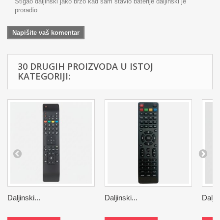
Stigao daljinski jako brzo kad sam stavio baterije daljinski je
proradio
Napišite vaš komentar
30 DRUGIH PROIZVODA U ISTOJ
KATEGORIJI:
Daljinski...
Daljinski...
Daljin