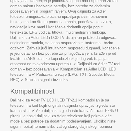
upravljača. Namenjen je jednostavnoj upotrebi i spreman za rad
odmah nakon ubacivanja baterija, bez potrebe za dodatnim
podešavanjem ili programiranjem. Ovaj daljinski za Adler
televizor omogućava precizno upravljanje svim osnovnim
funkcijama kao što su promena kanala, podešavanje zvuka,
navigacija kroz meni i korišćenje dodatnih opcija poput
teleteksta, EPG vodiča, titlova i multimedijalnih funkcija.
Daljinski za Adler LED i LCD TV dizajniran je tako da odgovara
originalnom modelu, sa jasno raspoređenim tasterima i brzim
odzivom. Zahvaljujući intuitivnom rasporedu dugmadi, korišćenje
je jednostavno i bez potrebe za prilagođavanjem. Izrađen je od
kvalitetne ABS plastike koja obezbeđuje dug vek trajanja i
otpornost na svakodnevnu upotrebu. ✔ Daljinski za Adler TV radi
odmah – bez podešavanja ✔ Kompatibilan sa Adler LCD i LED
televizorima ✔ Podržava funkcije (EPG, TXT, Subtitle, Media,
REC) ✔ Stabilan signal i brz odziv
Kompatibilnost
Daljinski za Adler TV LCD i LED TP-2.1 kompatibilan je sa
televizorima kod kojih originalni daljinski upravljač izgleda isto
kao na slici. ✔ Ako daljinski izgleda isto kao vaš – radi 100% U
pitanju je tipski daljinski za Adler televizore koji pokriva više
modela bez potrebe za dodatnim podešavanjem. Ukoliko niste
sigurni, pošaljite nam sliku vašeg starog daljinskog i pomoći