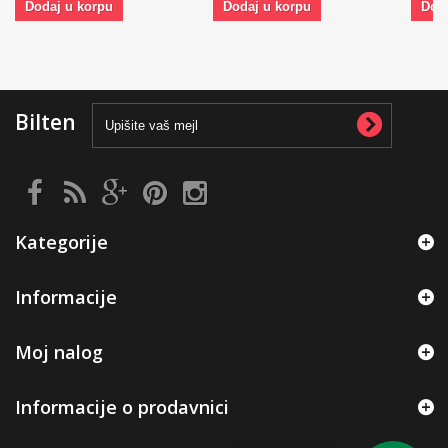
Dodaj u korpu
Dodaj u korpu
Dod
Bilten
Kategorije
Informacije
Moj nalog
Informacije o prodavnici