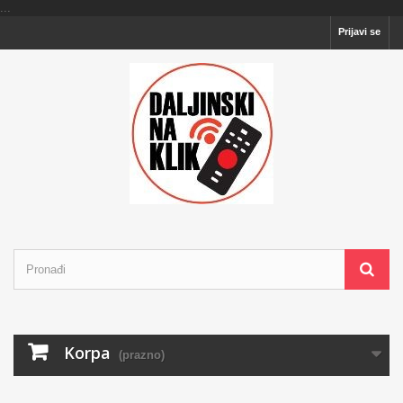
...
Prijavi se
Korpa
(prazno)