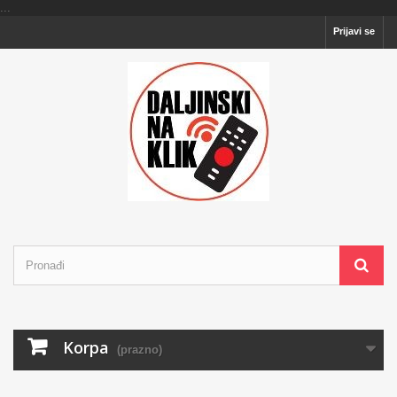
...
Prijavi se
Korpa
(prazno)