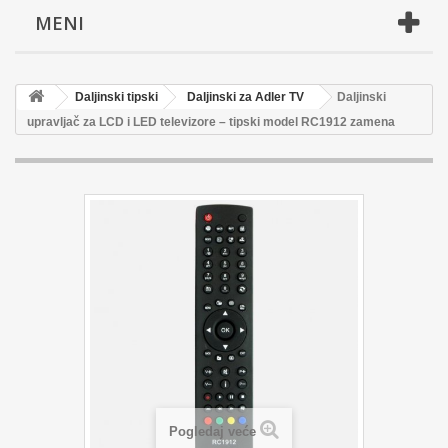
MENI
Daljinski tipski
Daljinski za Adler TV
Daljinski
upravljač za LCD i LED televizore – tipski model RC1912 zamena
Pogledaj veće