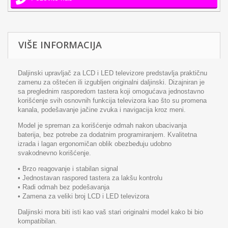
VIŠE INFORMACIJA
Daljinski upravljač za LCD i LED televizore predstavlja praktičnu
zamenu za oštećen ili izgubljen originalni daljinski. Dizajniran je
sa preglednim rasporedom tastera koji omogućava jednostavno
korišćenje svih osnovnih funkcija televizora kao što su promena
kanala, podešavanje jačine zvuka i navigacija kroz meni.
Model je spreman za korišćenje odmah nakon ubacivanja
baterija, bez potrebe za dodatnim programiranjem. Kvalitetna
izrada i lagan ergonomičan oblik obezbeđuju udobno
svakodnevno korišćenje.
• Brzo reagovanje i stabilan signal
• Jednostavan raspored tastera za lakšu kontrolu
• Radi odmah bez podešavanja
• Zamena za veliki broj LCD i LED televizora
Daljinski mora biti isti kao vaš stari originalni model kako bi bio
kompatibilan.