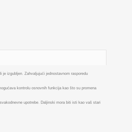
ili je izgubljen. Zahvaljujući jednostavnom rasporedu
omogućava kontrolu osnovnih funkcija kao što su promena
vakodnevne upotrebe. Daljinski mora biti isti kao vaš stari