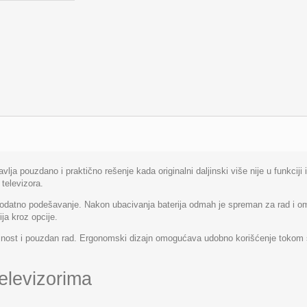
lja pouzdano i praktično rešenje kada originalni daljinski više nije u funkciji 
televizora.
 dodatno podešavanje. Nakon ubacivanja baterija odmah je spreman za rad i 
ja kroz opcije.
rajnost i pouzdan rad. Ergonomski dizajn omogućava udobno korišćenje tokom s
elevizorima