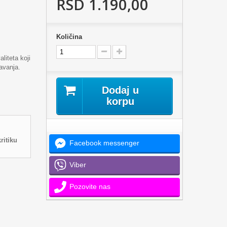
RSD 1.190,00
Količina
liteta koji
avanja.
Dodaj u
korpu
ritiku
Facebook messenger
Viber
Pozovite nas