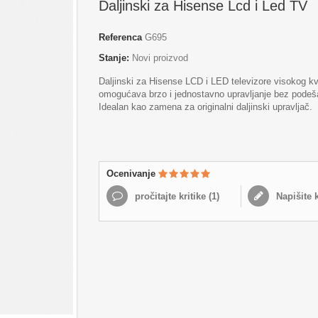
Daljinski za Hisense Lcd i Led TV
Referenca
G695
Stanje:
Novi proizvod
Daljinski za Hisense LCD i LED televizore visokog kva
omogućava brzo i jednostavno upravljanje bez podeš
Idealan kao zamena za originalni daljinski upravljač.
Ocenivanje
pročitajte kritike (
1
)
Napišite k