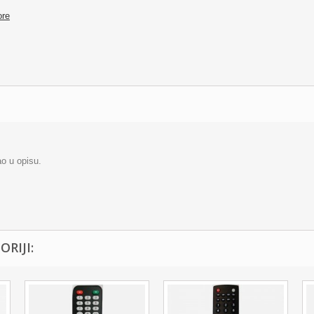
ore
ao u opisu.
RIJI: