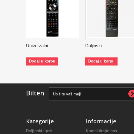
Univerzalni...
Daljinski...
Dodaj u korpu
Dodaj u korpu
Bilten
Kategorije
Informacije
Daljinski tipski
Kontaktirajte nas