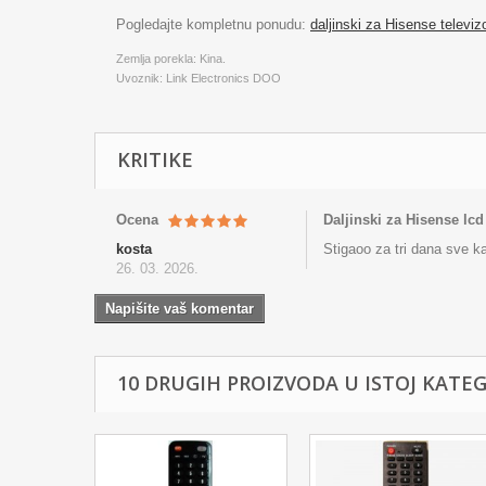
Pogledajte kompletnu ponudu:
daljinski za Hisense televiz
Zemlja porekla: Kina.
Uvoznik: Link Electronics DOO
KRITIKE
Ocena
Daljinski za Hisense lcd
kosta
Stigaoo za tri dana sve k
26. 03. 2026.
Napišite vaš komentar
10 DRUGIH PROIZVODA U ISTOJ KATEGO