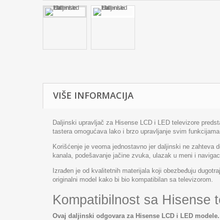
VIŠE INFORMACIJA
Daljinski upravljač za Hisense LCD i LED televizore predstav
tastera omogućava lako i brzo upravljanje svim funkcijama 
Korišćenje je veoma jednostavno jer daljinski ne zahteva
kanala, podešavanje jačine zvuka, ulazak u meni i navigaci
Izrađen je od kvalitetnih materijala koji obezbeđuju dugot
originalni model kako bi bio kompatibilan sa televizorom.
Kompatibilnost sa Hisense t
Ovaj daljinski odgovara za Hisense LCD i LED modele.