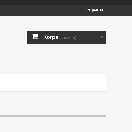
Prijavi se
Korpa
(prazno)