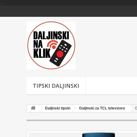
...
TIPSKI DALJINSKI
Daljinski tipski
Daljinski za TCL televizore
D