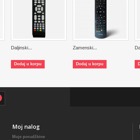
Daljinski...
Zamenski...
Dal
Dodaj u korpu
Dodaj u korpu
D
Moj nalog
Moje porudžbine