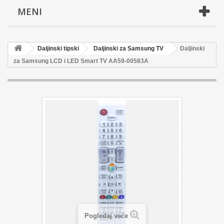
MENI
Daljinski tipski
Daljinski za Samsung TV
Daljinski
za Samsung LCD i LED Smart TV AA59-00583A
Pogledaj veće