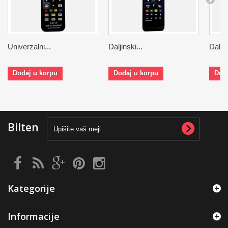
Univerzalni...
Daljinski...
Daljin
Dodaj u korpu
Dodaj u korpu
Dod
Bilten
Kategorije
Informacije