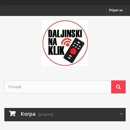
...
Prijavi se
Korpa
(prazno)