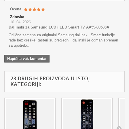
Ocena
Zdravka
10. 04. 2026.
Daljinski za Samsung LCD i LED Smart TV AA59-00583A
Odlična zamena za originalni Samsung daljinski. Smart funkcije
rade bez greške, tasteri su pregledni i daljinski je odmah spreman
za upotrebu.
Napišite vaš komentar
23 DRUGIH PROIZVODA U ISTOJ
KATEGORIJI: