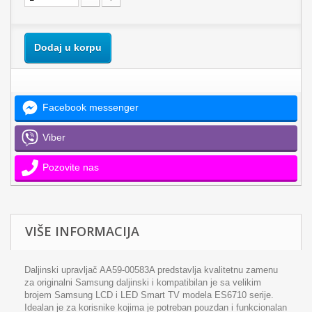
Dodaj u korpu
Facebook messenger
Viber
Pozovite nas
VIŠE INFORMACIJA
Daljinski upravljač AA59-00583A predstavlja kvalitetnu zamenu
za originalni Samsung daljinski i kompatibilan je sa velikim
brojem Samsung LCD i LED Smart TV modela ES6710 serije.
Idealan je za korisnike kojima je potreban pouzdan i funkcionalan