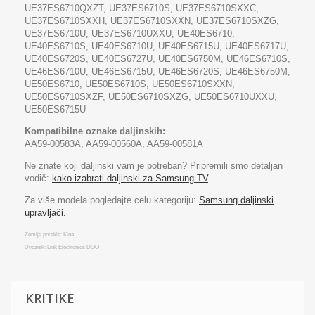
UE37ES6710QXZT, UE37ES6710S, UE37ES6710SXXC,
UE37ES6710SXXH, UE37ES6710SXXN, UE37ES6710SXZG,
UE37ES6710U, UE37ES6710UXXU, UE40ES6710,
UE40ES6710S, UE40ES6710U, UE40ES6715U, UE40ES6717U,
UE40ES6720S, UE40ES6727U, UE40ES6750M, UE46ES6710S,
UE46ES6710U, UE46ES6715U, UE46ES6720S, UE46ES6750M,
UE50ES6710, UE50ES6710S, UE50ES6710SXXN,
UE50ES6710SXZF, UE50ES6710SXZG, UE50ES6710UXXU,
UE50ES6715U
Kompatibilne oznake daljinskih:
AA59-00583A, AA59-00560A, AA59-00581A
Ne znate koji daljinski vam je potreban? Pripremili smo detaljan
vodič:
kako izabrati daljinski za Samsung TV
.
Za više modela pogledajte celu kategoriju:
Samsung daljinski
upravljači.
Zemlja porekla: Kina
Uvoznik: Link Electronics DOO
KRITIKE