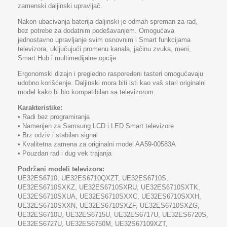
zamenski daljinski upravljač.
Nakon ubacivanja baterija daljinski je odmah spreman za rad,
bez potrebe za dodatnim podešavanjem. Omogućava
jednostavno upravljanje svim osnovnim i Smart funkcijama
televizora, uključujući promenu kanala, jačinu zvuka, meni,
Smart Hub i multimedijalne opcije.
Ergonomski dizajn i pregledno raspoređeni tasteri omogućavaju
udobno korišćenje. Daljinski mora biti isti kao vaš stari originalni
model kako bi bio kompatibilan sa televizorom.
Karakteristike:
• Radi bez programiranja
• Namenjen za Samsung LCD i LED Smart televizore
• Brz odziv i stabilan signal
• Kvalitetna zamena za originalni model AA59-00583A
• Pouzdan rad i dug vek trajanja
Podržani modeli televizora:
UE32ES6710, UE32ES6710QXZT, UE32ES6710S,
UE32ES6710SXKZ, UE32ES6710SXRU, UE32ES6710SXTK,
UE32ES6710SXUA, UE32ES6710SXXC, UE32ES6710SXXH,
UE32ES6710SXXN, UE32ES6710SXZF, UE32ES6710SXZG,
UE32ES6710U, UE32ES6715U, UE32ES6717U, UE32ES6720S,
UE32ES6727U, UE32ES6750M, UE32S67109XZT,