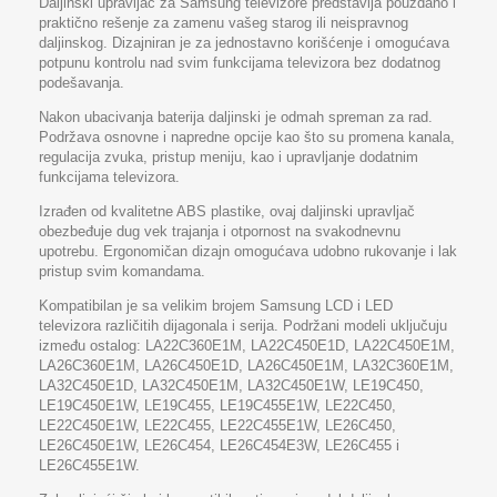
Daljinski upravljač za Samsung televizore predstavlja pouzdano i
praktično rešenje za zamenu vašeg starog ili neispravnog
daljinskog. Dizajniran je za jednostavno korišćenje i omogućava
potpunu kontrolu nad svim funkcijama televizora bez dodatnog
podešavanja.
Nakon ubacivanja baterija daljinski je odmah spreman za rad.
Podržava osnovne i napredne opcije kao što su promena kanala,
regulacija zvuka, pristup meniju, kao i upravljanje dodatnim
funkcijama televizora.
Izrađen od kvalitetne ABS plastike, ovaj daljinski upravljač
obezbeđuje dug vek trajanja i otpornost na svakodnevnu
upotrebu. Ergonomičan dizajn omogućava udobno rukovanje i lak
pristup svim komandama.
Kompatibilan je sa velikim brojem Samsung LCD i LED
televizora različitih dijagonala i serija. Podržani modeli uključuju
između ostalog: LA22C360E1M, LA22C450E1D, LA22C450E1M,
LA26C360E1M, LA26C450E1D, LA26C450E1M, LA32C360E1M,
LA32C450E1D, LA32C450E1M, LA32C450E1W, LE19C450,
LE19C450E1W, LE19C455, LE19C455E1W, LE22C450,
LE22C450E1W, LE22C455, LE22C455E1W, LE26C450,
LE26C450E1W, LE26C454, LE26C454E3W, LE26C455 i
LE26C455E1W.