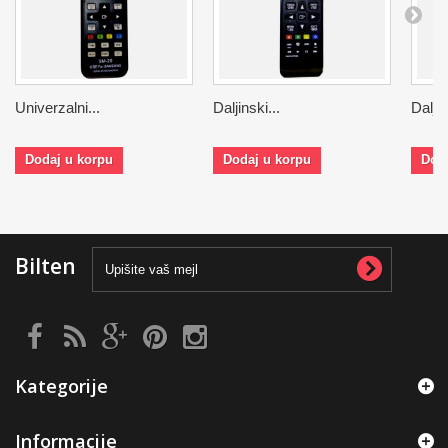
Univerzalni...
Daljinski...
Daljin
Dodaj u korpu
Dodaj u korpu
Dod
Bilten
Kategorije
Informacije