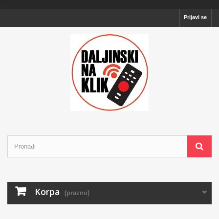
...
Prijavi se
Korpa
(prazno)