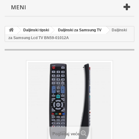
MENI
Daljinski tipski
Daljinski za Samsung TV
Daljinski
za Samsung Lcd TV BN59-01012A
Pogledaj veće