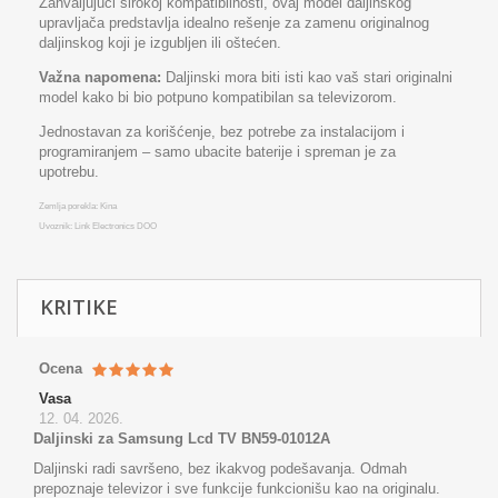
Zahvaljujući širokoj kompatibilnosti, ovaj model daljinskog
upravljača predstavlja idealno rešenje za zamenu originalnog
daljinskog koji je izgubljen ili oštećen.
Važna napomena:
Daljinski mora biti isti kao vaš stari originalni
model kako bi bio potpuno kompatibilan sa televizorom.
Jednostavan za korišćenje, bez potrebe za instalacijom i
programiranjem – samo ubacite baterije i spreman je za
upotrebu.
Zemlja porekla: Kina
Uvoznik: Link Electronics DOO
KRITIKE
Ocena
Vasa
12. 04. 2026.
Daljinski za Samsung Lcd TV BN59-01012A
Daljinski radi savršeno, bez ikakvog podešavanja. Odmah
prepoznaje televizor i sve funkcije funkcionišu kao na originalu.