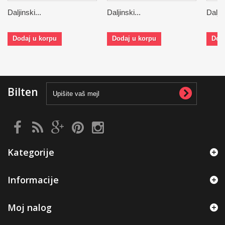
Daljinski...
Daljinski...
Daljin
Dodaj u korpu
Dodaj u korpu
Dod
Bilten
Kategorije
Informacije
Moj nalog