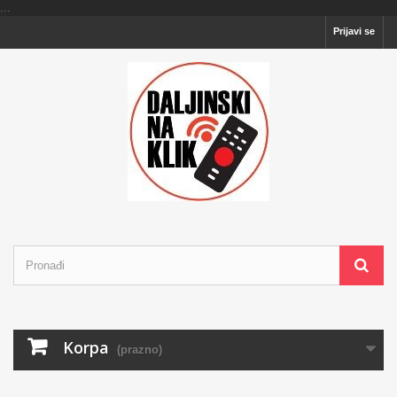
...
Prijavi se
Korpa
(prazno)