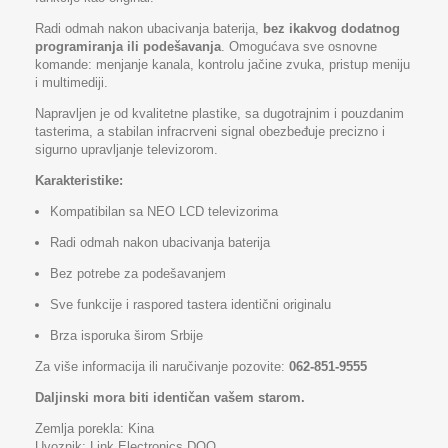
Radi odmah nakon ubacivanja baterija,
bez ikakvog dodatnog
programiranja ili podešavanja
. Omogućava sve osnovne
komande: menjanje kanala, kontrolu jačine zvuka, pristup meniju
i multimediji.
Napravljen je od kvalitetne plastike, sa dugotrajnim i pouzdanim
tasterima, a stabilan infracrveni signal obezbeđuje precizno i
sigurno upravljanje televizorom.
Karakteristike:
Kompatibilan sa NEO LCD televizorima
Radi odmah nakon ubacivanja baterija
Bez potrebe za podešavanjem
Sve funkcije i raspored tastera identični originalu
Brza isporuka širom Srbije
Za više informacija ili naručivanje pozovite:
062-851-9555
Daljinski mora biti identičan vašem starom.
Zemlja porekla: Kina
Uvoznik: Link Electronics DOO