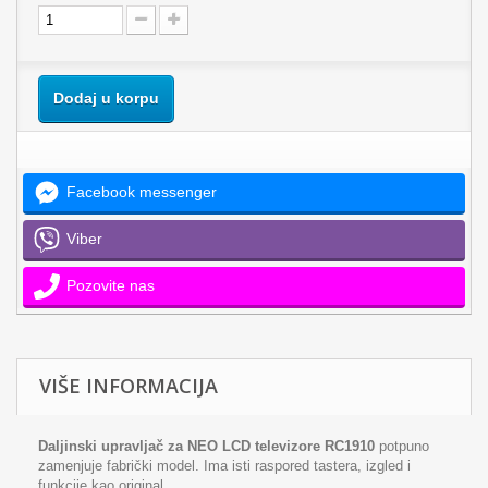
Dodaj u korpu
Facebook messenger
Viber
Pozovite nas
VIŠE INFORMACIJA
Daljinski upravljač za NEO LCD televizore RC1910
potpuno
zamenjuje fabrički model. Ima isti raspored tastera, izgled i
funkcije kao original.