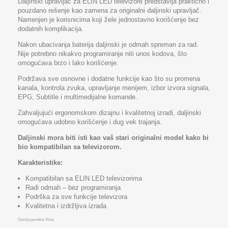
Daljinski upravljač za ELIN LED televizore predstavlja praktično i
pouzdano rešenje kao zamena za originalni daljinski upravljač.
Namenjen je korisnicima koji žele jednostavno korišćenje bez
dodatnih komplikacija.
Nakon ubacivanja baterija daljinski je odmah spreman za rad.
Nije potrebno nikakvo programiranje niti unos kodova, što
omogućava brzo i lako korišćenje.
Podržava sve osnovne i dodatne funkcije kao što su promena
kanala, kontrola zvuka, upravljanje menijem, izbor izvora signala,
EPG, Subtitle i multimedijalne komande.
Zahvaljujući ergonomskom dizajnu i kvalitetnoj izradi, daljinski
omogućava udobno korišćenje i dug vek trajanja.
Daljinski mora biti isti kao vaš stari originalni model kako bi
bio kompatibilan sa televizorom.
Karakteristike:
Kompatibilan sa ELIN LED televizorima
Radi odmah – bez programiranja
Podrška za sve funkcije televizora
Kvalitetna i izdržljiva izrada
Zemlja porekla: Kina