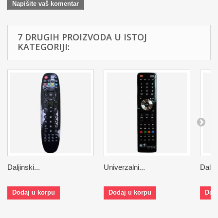
Napišite vaš komentar
7 DRUGIH PROIZVODA U ISTOJ
KATEGORIJI:
Daljinski...
Univerzalni...
Daljin
Dodaj u korpu
Dodaj u korpu
Dod