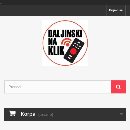
...
Prijavi se
Korpa
(prazno)