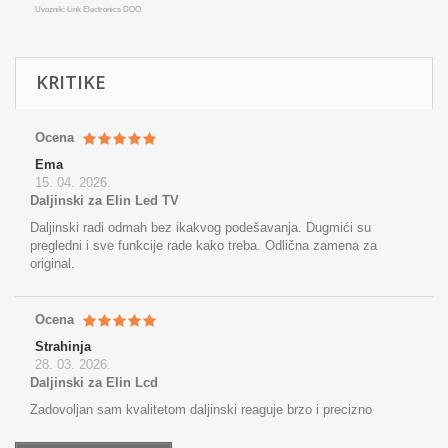
Uvoznik: Link Electronics DOO
KRITIKE
Ocena
Ema
15. 04. 2026.
Daljinski za Elin Led TV
Daljinski radi odmah bez ikakvog podešavanja. Dugmići su
pregledni i sve funkcije rade kako treba. Odlična zamena za
original.
Ocena
Strahinja
28. 03. 2026.
Daljinski za Elin Lcd
Zadovoljan sam kvalitetom daljinski reaguje brzo i precizno