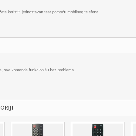
ožete koristiti jednostavan test pomoću mobilnog telefona.
e, sve komande funkcionišu bez problema.
RIJI: