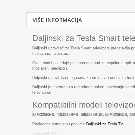
VIŠE INFORMACIJA
Daljinski za Tesla Smart tel
Daljinski upravljač za Tesla Smart televizore predstavlja
funkcijama televizora.
Ovaj model poseduje posebna dugmad za popularne aplikaci
kroz meni televizora.
Daljinski upravljač omogućava kontrolu svih osnovnih funkc
Daljinski je spreman za rad odmah nakon ubacivanja baterija
televizorom.
Kompatibilni modeli televizo
32M325BHS, 43M325BFS, 50M325BUS, 55M325BUS, 6
Pogledajte kompletnu ponudu:
Daljinski za Tesla TV
zemlja porekla: kina.