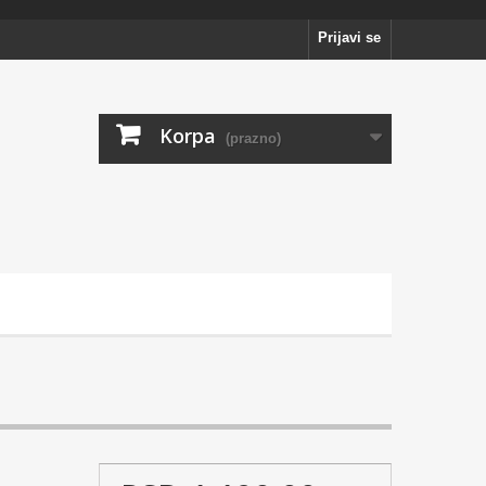
Prijavi se
Korpa
(prazno)