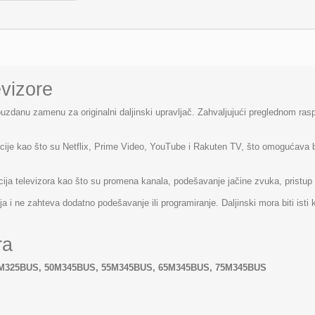
evizore
 pouzdanu zamenu za originalni daljinski upravljač. Zahvaljujući preglednom 
je kao što su Netflix, Prime Video, YouTube i Rakuten TV, što omogućava br
ija televizora kao što su promena kanala, podešavanje jačine zvuka, pristup 
 i ne zahteva dodatno podešavanje ili programiranje. Daljinski mora biti isti 
ra
5M325BUS, 50M345BUS, 55M345BUS, 65M345BUS, 75M345BUS