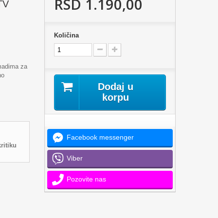
RSD 1.190,00
 TV
Količina
gmadima za
no
Dodaj u
korpu
Facebook messenger
ritiku
Viber
Pozovite nas