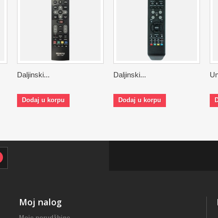
Daljinski...
Daljinski...
Un
Dodaj u korpu
Dodaj u korpu
D
Moj nalog
Moje porudžbine