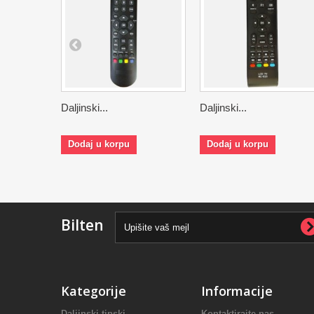
Daljinski...
Daljinski...
Dodaj u korpu
Dodaj u korpu
Bilten
Kategorije
Informacije
Daljinski tipski
Kontaktirajte nas