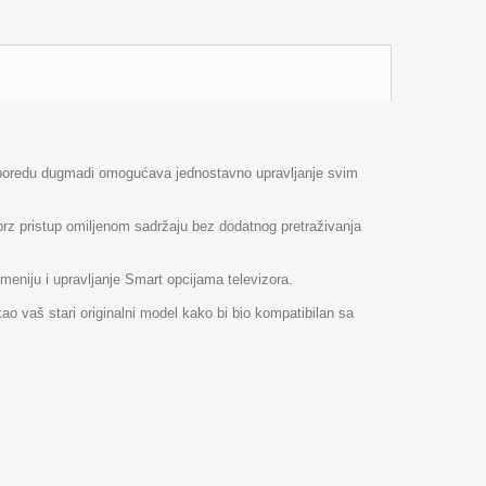
rasporedu dugmadi omogućava jednostavno upravljanje svim
z pristup omiljenom sadržaju bez dodatnog pretraživanja
meniju i upravljanje Smart opcijama televizora.
kao vaš stari originalni model kako bi bio kompatibilan sa