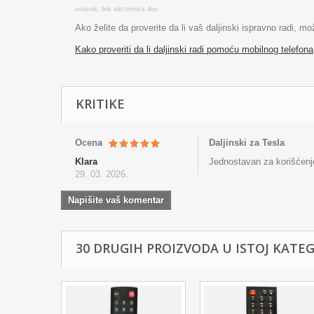
uvoznik: link electronics doo
Ako želite da proverite da li vaš daljinski ispravno radi, m
Kako proveriti da li daljinski radi pomoću mobilnog telefona
KRITIKE
Ocena
Daljinski za Tesla
Klara
Jednostavan za korišćenj
29. 03. 2026.
Napišite vaš komentar
30 DRUGIH PROIZVODA U ISTOJ KATEGO