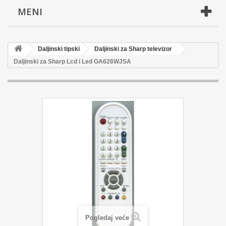
MENI
Daljinski tipski
Daljinski za Sharp televizor
Daljinski za Sharp Lcd i Led GA626WJSA
Pogledaj veće