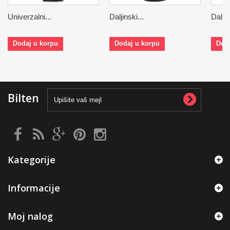
Univerzalni...
Daljinski...
Daljin
Dodaj u korpu
Dodaj u korpu
Dod
Bilten
Kategorije
Informacije
Moj nalog