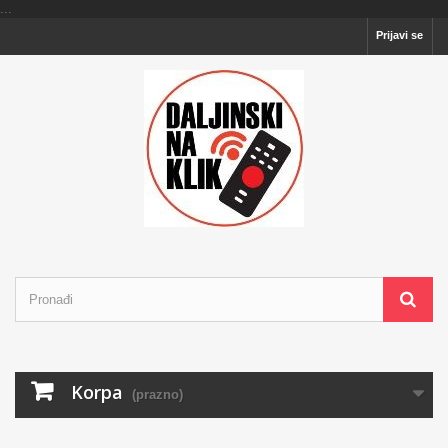
...
Prijavi se
Korpa
(prazno)