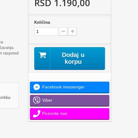
RSD 1.190,00
Količina
va
šavanja.
an raspored
Dodaj u
korpu
Facebook messenger
ritiku
Viber
Pozovite nas