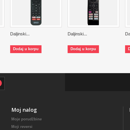
Daljinski...
Daljinski...
Dal
Dodaj u korpu
Dodaj u korpu
D
Moj nalog
Moje porudžbine
Moji reversi