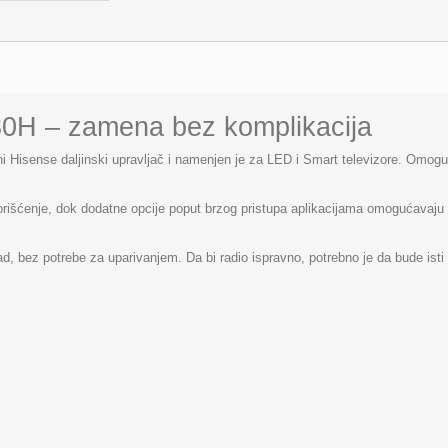
30H – zamena bez komplikacija
 Hisense daljinski upravljač i namenjen je za LED i Smart televizore. Omoguć
korišćenje, dok dodatne opcije poput brzog pristupa aplikacijama omogućavaju 
d, bez potrebe za uparivanjem. Da bi radio ispravno, potrebno je da bude isti