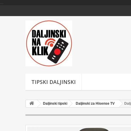
...
TIPSKI DALJINSKI
Daljinski tipski
Daljinski za Hisense TV
Dal