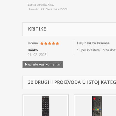
Zemlja porekla: Kina.
Uvoznik: Link Electronics DOO
KRITIKE
Ocena
Daljinski za Hisense
Ranko
Super kvaliteta i brza dos
21. 02. 2025.
Napišite vaš komentar
30 DRUGIH PROIZVODA U ISTOJ KATEGO