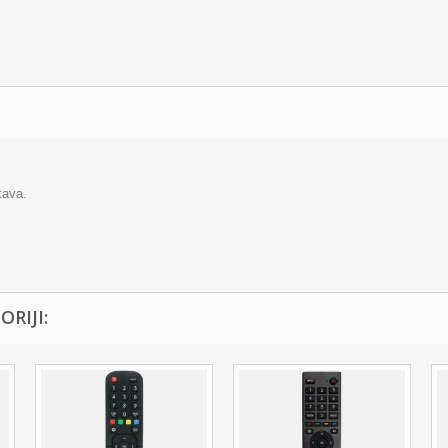
tava.
RIJI: