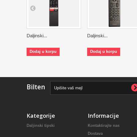
Daljinski...
Daljinski...
Dodaj u korpu
Dodaj u korpu
Bilten
Kategorije
Informacije
Daljinski tipski
Kontaktirajte nas
Dostava