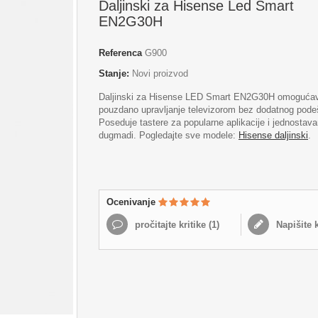
Daljinski za Hisense Led Smart
EN2G30H
Referenca
G900
Stanje:
Novi proizvod
Daljinski za Hisense LED Smart EN2G30H omoguća
pouzdano upravljanje televizorom bez dodatnog pode
Poseduje tastere za popularne aplikacije i jednostav
dugmadi. Pogledajte sve modele:
Hisense daljinski
.
Ocenivanje
pročitajte kritike (
1
)
Napišite k