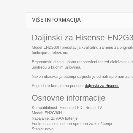
VIŠE INFORMACIJA
Daljinski za Hisense EN2G
Model EN2G30H predstavlja kvalitetnu zamenu za originalni
funkcijama televizora.
Ergonomski dizajn i jasno raspoređeni tasteri olakšavaju 
upotrebu u kućnim uslovima.
Nakon ubacivanja baterija daljinski je odmah spreman za ra
Pogledajte kompletnu ponudu:
daljinski za Hisense
Osnovne informacije
Kompatibilnost: Hisense LED i Smart TV
Model: EN2G30H
Napajanje: 2x AAA baterije
Funkcionalnost: odmah spreman za korišćenje
Stanje: novo