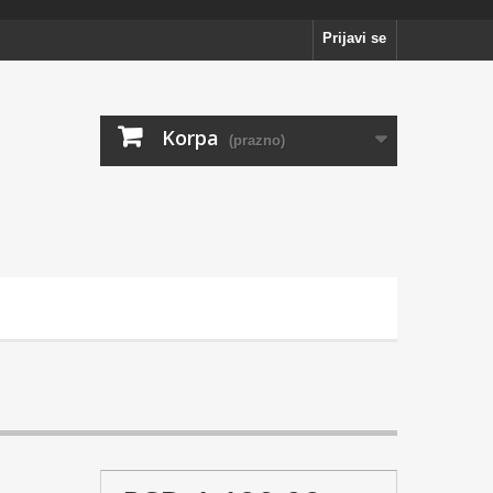
Prijavi se
Korpa
(prazno)