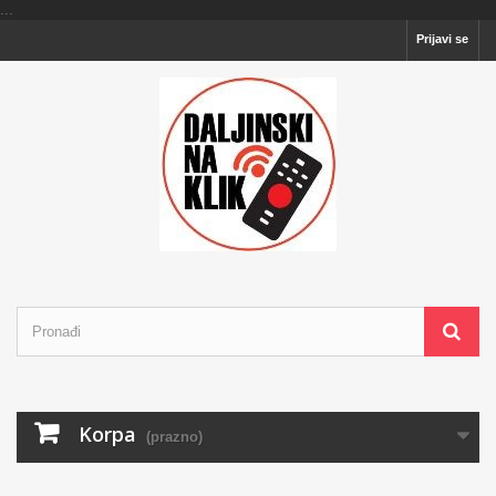
...
Prijavi se
Korpa
(prazno)