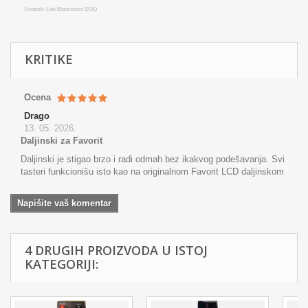
Uvoznik: Link Electronics DOO
KRITIKE
Ocena
Drago
13. 05. 2026.
Daljinski za Favorit
Daljinski je stigao brzo i radi odmah bez ikakvog podešavanja. Svi
tasteri funkcionišu isto kao na originalnom Favorit LCD daljinskom
Napišite vaš komentar
4 DRUGIH PROIZVODA U ISTOJ
KATEGORIJI: