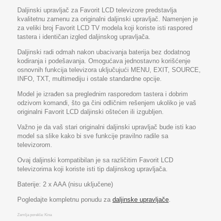
Daljinski upravljač za Favorit LCD televizore predstavlja
kvalitetnu zamenu za originalni daljinski upravljač. Namenjen je
za veliki broj Favorit LCD TV modela koji koriste isti raspored
tastera i identičan izgled daljinskog upravljača.
Daljinski radi odmah nakon ubacivanja baterija bez dodatnog
kodiranja i podešavanja. Omogućava jednostavno korišćenje
osnovnih funkcija televizora uključujući MENU, EXIT, SOURCE,
INFO, TXT, multimediju i ostale standardne opcije.
Model je izrađen sa preglednim rasporedom tastera i dobrim
odzivom komandi, što ga čini odličnim rešenjem ukoliko je vaš
originalni Favorit LCD daljinski oštećen ili izgubljen.
Važno je da vaš stari originalni daljinski upravljač bude isti kao
model sa slike kako bi sve funkcije pravilno radile sa
televizorom.
Ovaj daljinski kompatibilan je sa različitim Favorit LCD
televizorima koji koriste isti tip daljinskog upravljača.
Baterije: 2 x AAA (nisu uključene)
Pogledajte kompletnu ponudu za
daljinske upravljače
.
Zemlja porekla: Kina