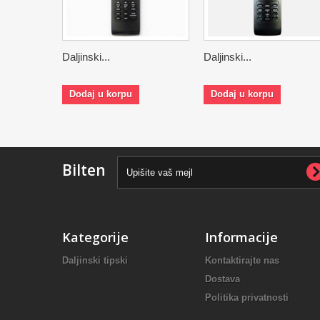
Daljinski...
Daljinski...
Dodaj u korpu
Dodaj u korpu
Bilten
Kategorije
Informacije
Daljinski tipski
Kontaktirajte nas
Dostava
Politika privatnosti