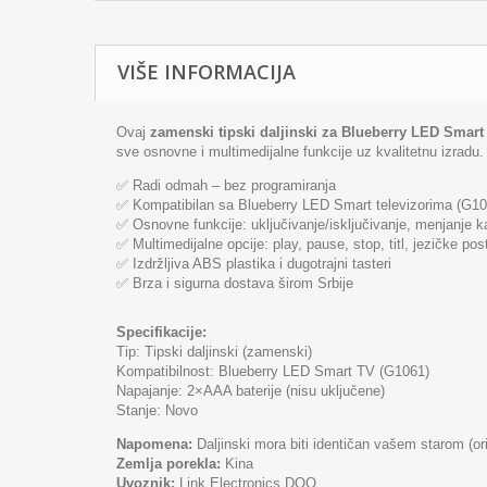
VIŠE INFORMACIJA
Ovaj
zamenski tipski daljinski za Blueberry LED Smart 
sve osnovne i multimedijalne funkcije uz kvalitetnu izradu.
✅ Radi odmah – bez programiranja
✅ Kompatibilan sa Blueberry LED Smart televizorima (G10
✅ Osnovne funkcije: uključivanje/isključivanje, menjanje k
✅ Multimedijalne opcije: play, pause, stop, titl, jezičke po
✅ Izdržljiva ABS plastika i dugotrajni tasteri
✅ Brza i sigurna dostava širom Srbije
Specifikacije:
Tip: Tipski daljinski (zamenski)
Kompatibilnost: Blueberry LED Smart TV (G1061)
Napajanje: 2×AAA baterije (nisu uključene)
Stanje: Novo
Napomena:
Daljinski mora biti identičan vašem starom (or
Zemlja porekla:
Kina
Uvoznik:
Link Electronics DOO