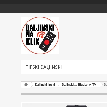
...
TIPSKI DALJINSKI
Daljinski tipski
Daljinski za Blueberry TV
Da