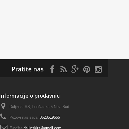
Pratite nas
Informacije o prodavnici
Daljinski RS, Lončarska 5 Novi Sad
Pozovi nas sada:
0628519555
E-pošta
daljinskirs@gmail.com