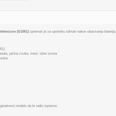
televizore (G1061)
spreman je za upotrebu odmah nakon ubacivanja baterija.
61)
anala, jačina zvuka, meni, izbor izvora
stavke
iginalnom) modelu da bi radio ispravno.