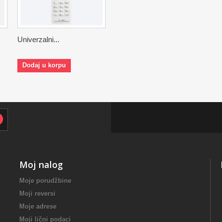
Univerzalni...
Dodaj u korpu
Moj nalog
Moje porudžbine
Moji reversi
Moje adrese
Moji lični podaci