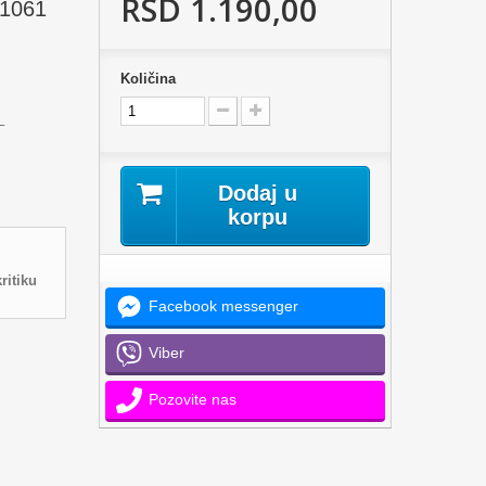
RSD 1.190,00
G1061
Količina
–
Dodaj u
korpu
ritiku
Facebook messenger
Viber
Pozovite nas