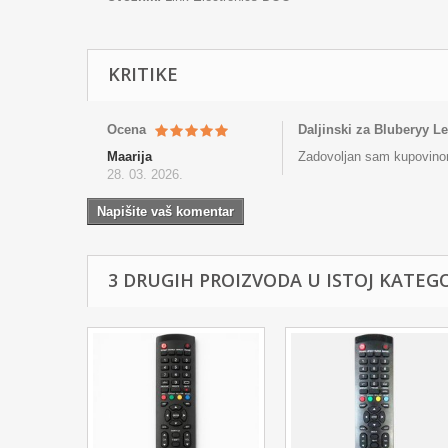
KRITIKE
Ocena
Daljinski za Bluberyy L
Maarija
Zadovoljan sam kupovinom 
28. 03. 2026.
Napišite vaš komentar
3 DRUGIH PROIZVODA U ISTOJ KATEGOR