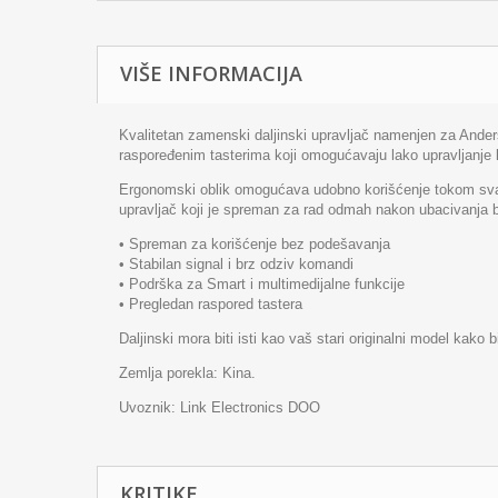
VIŠE INFORMACIJA
Kvalitetan zamenski daljinski upravljač namenjen za Anders
raspoređenim tasterima koji omogućavaju lako upravljanje 
Ergonomski oblik omogućava udobno korišćenje tokom svakod
upravljač koji je spreman za rad odmah nakon ubacivanja b
• Spreman za korišćenje bez podešavanja
• Stabilan signal i brz odziv komandi
• Podrška za Smart i multimedijalne funkcije
• Pregledan raspored tastera
Daljinski mora biti isti kao vaš stari originalni model kako 
Zemlja porekla: Kina.
Uvoznik: Link Electronics DOO
KRITIKE