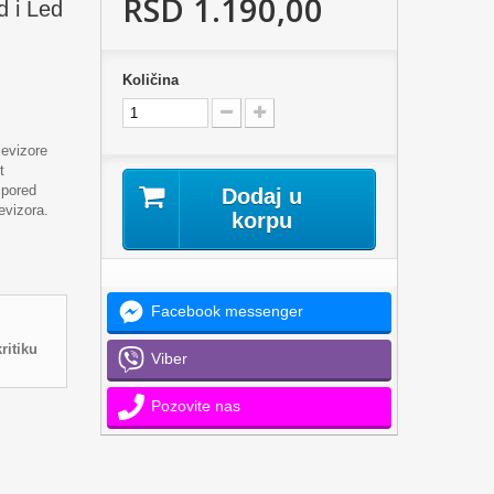
RSD 1.190,00
d i Led
Količina
levizore
t
spored
Dodaj u
evizora.
korpu
Facebook messenger
ritiku
Viber
Pozovite nas