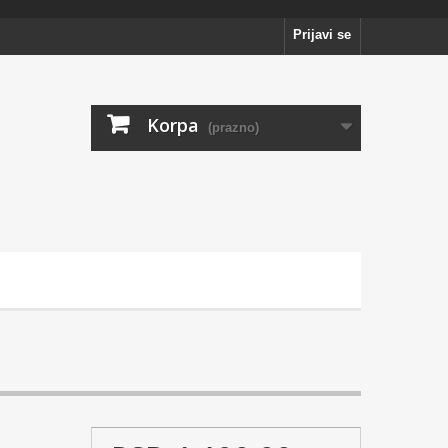
Prijavi se
Korpa
(prazno)