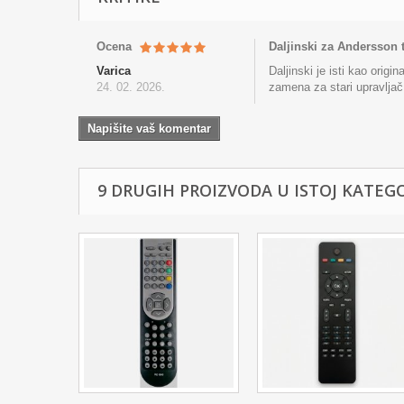
Ocena
Daljinski za Andersson 
Varica
Daljinski je isti kao orig
24. 02. 2026.
zamena za stari upravljač
Napišite vaš komentar
9 DRUGIH PROIZVODA U ISTOJ KATEGOR