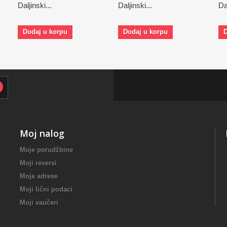
Daljinski...
Daljinski...
Dal
Dodaj u korpu
Dodaj u korpu
D
Moj nalog
Moje porudžbine
Moji reversi
Moje adrese
Moji lični podaci
Moji vaučeri