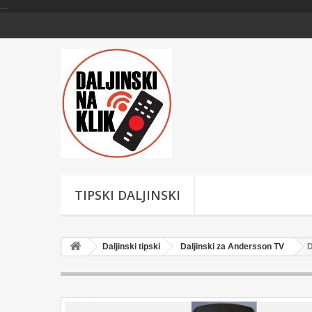
...
TIPSKI DALJINSKI
Daljinski tipski
Daljinski za Andersson TV
D