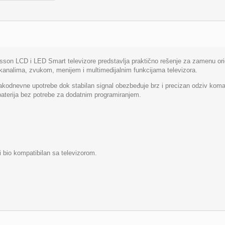
son LCD i LED Smart televizore predstavlja praktično rešenje za zamenu origi
kanalima, zvukom, menijem i multimedijalnim funkcijama televizora.
nevne upotrebe dok stabilan signal obezbeđuje brz i precizan odziv komandi.
aterija bez potrebe za dodatnim programiranjem.
bi bio kompatibilan sa televizorom.