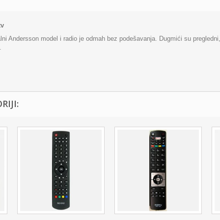
tv
inalni Andersson model i radio je odmah bez podešavanja. Dugmići su pregledni
.
IJI: