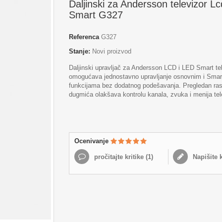
Daljinski za Andersson televizor Lc
Smart G327
Referenca
G327
Stanje:
Novi proizvod
Daljinski upravljač za Andersson LCD i LED Smart te
omogućava jednostavno upravljanje osnovnim i Smar
funkcijama bez dodatnog podešavanja. Pregledan ra
dugmića olakšava kontrolu kanala, zvuka i menija tel
Ocenivanje
pročitajte kritike (
1
)
Napišite k