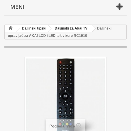
MENI
Daljinski tipski
Daljinski za Akai TV
Daljinski
upravljač za AKAI LCD i LED televizore RC1910
Pogledaj veće