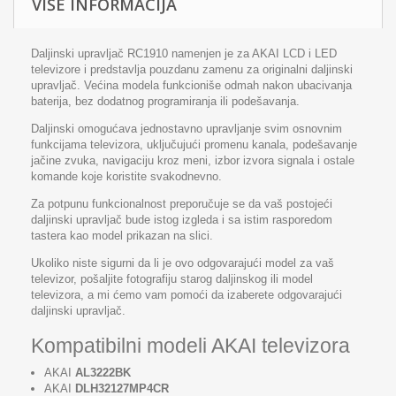
VIŠE INFORMACIJA
Daljinski upravljač RC1910 namenjen je za AKAI LCD i LED
televizore i predstavlja pouzdanu zamenu za originalni daljinski
upravljač. Većina modela funkcioniše odmah nakon ubacivanja
baterija, bez dodatnog programiranja ili podešavanja.
Daljinski omogućava jednostavno upravljanje svim osnovnim
funkcijama televizora, uključujući promenu kanala, podešavanje
jačine zvuka, navigaciju kroz meni, izbor izvora signala i ostale
komande koje koristite svakodnevno.
Za potpunu funkcionalnost preporučuje se da vaš postojeći
daljinski upravljač bude istog izgleda i sa istim rasporedom
tastera kao model prikazan na slici.
Ukoliko niste sigurni da li je ovo odgovarajući model za vaš
televizor, pošaljite fotografiju starog daljinskog ili model
televizora, a mi ćemo vam pomoći da izaberete odgovarajući
daljinski upravljač.
Kompatibilni modeli AKAI televizora
AKAI
AL3222BK
AKAI
DLH32127MP4CR