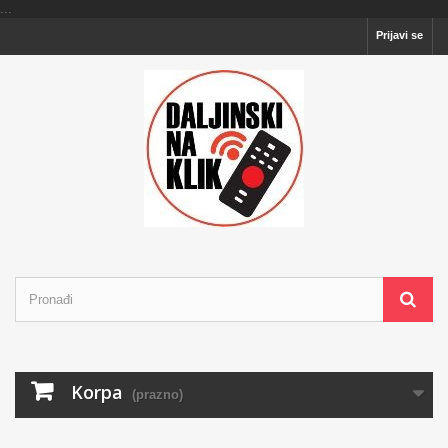
...
Prijavi se
Korpa
(prazno)