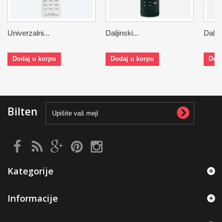
Univerzalni...
Daljinski...
Daljin
Dodaj u korpu
Dodaj u korpu
Dod
Bilten
Kategorije
Informacije