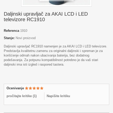
Daljinski upravljač za AKAI LCD i LED
televizore RC1910
Referenca
1910
Stanje:
Novi proizvod
Daljinski upravljač RC1910 namenjen je za AKAI LCD i LED televizore.
Predstavlja kvalitetnu zamenu za originalni daljinski i spreman je za
korišćenje odmah nakon ubacivanja baterija, bez dodatnog
podešavanja. Za potpunu kompatibilnost potrebno je da vaš stari
daljinski ima isti izgled i raspored tastera.
Ocenivanje
pročitajte kritike (
1
)
Napišite kritiku