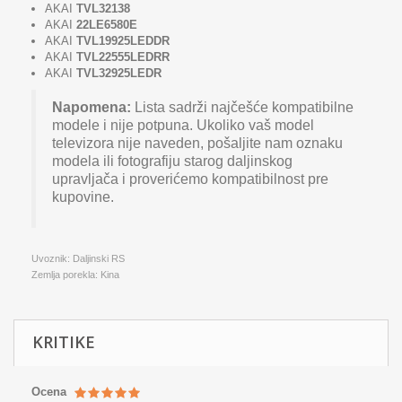
AKAI
TVL32138
AKAI
22LE6580E
AKAI
TVL19925LEDDR
AKAI
TVL22555LEDRR
AKAI
TVL32925LEDR
Napomena:
Lista sadrži najčešće kompatibilne
modele i nije potpuna. Ukoliko vaš model
televizora nije naveden, pošaljite nam oznaku
modela ili fotografiju starog daljinskog
upravljača i proverićemo kompatibilnost pre
kupovine.
Uvoznik: Daljinski RS
Zemlja porekla: Kina
KRITIKE
Ocena