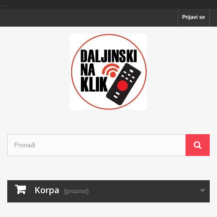
...
Prijavi se
Korpa
(prazno)