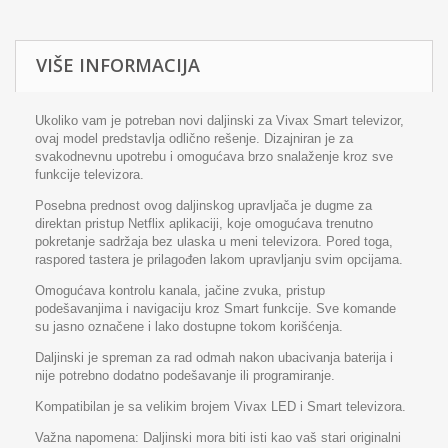
VIŠE INFORMACIJA
Ukoliko vam je potreban novi daljinski za Vivax Smart televizor,
ovaj model predstavlja odlično rešenje. Dizajniran je za
svakodnevnu upotrebu i omogućava brzo snalaženje kroz sve
funkcije televizora.
Posebna prednost ovog daljinskog upravljača je dugme za
direktan pristup Netflix aplikaciji, koje omogućava trenutno
pokretanje sadržaja bez ulaska u meni televizora. Pored toga,
raspored tastera je prilagođen lakom upravljanju svim opcijama.
Omogućava kontrolu kanala, jačine zvuka, pristup
podešavanjima i navigaciju kroz Smart funkcije. Sve komande
su jasno označene i lako dostupne tokom korišćenja.
Daljinski je spreman za rad odmah nakon ubacivanja baterija i
nije potrebno dodatno podešavanje ili programiranje.
Kompatibilan je sa velikim brojem Vivax LED i Smart televizora.
Važna napomena: Daljinski mora biti isti kao vaš stari originalni