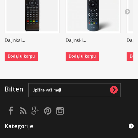
Daljinksi...
Daljinski...
Daljin
Dodaj u korpu
Dodaj u korpu
Dod
Bilten
Kategorije